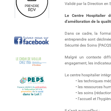
Validé par la Direction e
Le Centre Hospitalier
d'amélioration de la qualit
Dans ce cadre, la formali
entreprendre sont décliné
Sécurité des Soins (PACQSS
Malgré un contexte diffi
engagement, les indicateu
Le centre hospitalier intèg
• les techniques médi
• les ressources humaine
• les soins (rédaction et
• l'accueil et l'hygiène (
Il s’agit aujourd’hui :